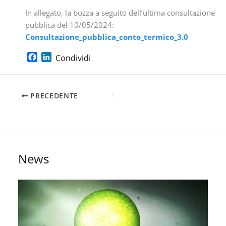
In allegato, la bozza a seguito dell’ultima consultazione
pubblica del 10/05/2024:
Consultazione_pubblica_conto_termico_3.0
F
L
Condividi
a
i
c
n
e
k
PRECEDENTE
b
e
o
d
o
I
k
n
News