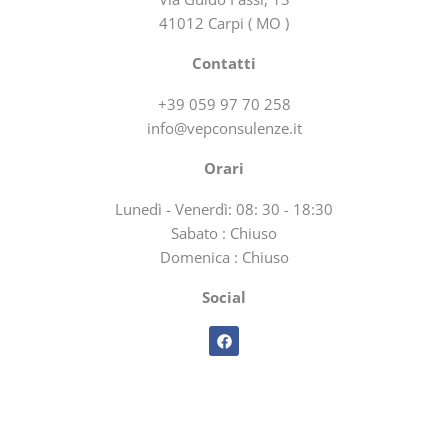
41012 Carpi ( MO )
Contatti
+39 059 97 70 258
info@vepconsulenze.it
Orari
Lunedì - Venerdì: 08: 30 - 18:30
Sabato : Chiuso
Domenica : Chiuso
Social
F
a
c
e
b
o
o
k